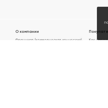
п
О компании
Покупат
Франшиза (коммерческая концессия)
Как опред
Карьера в ЯХОНТ
Акции
Контакты
Скупка и 
Магазины
Отзывы
Электронн
Правила п
подарочны