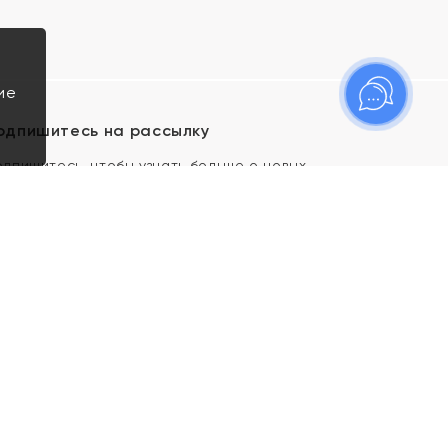
ие
одпишитесь на рассылку
одпишитесь, чтобы узнать больше о новых
оступлениях, новостях и спецпредложениях Яхонт!
Я даю свое согласие ИП Тишеновской О.А.
(ОГРНИП 321435000026563) и его
аффилированным лицам на обработку указанных
мной персональных данных на условиях
Политики