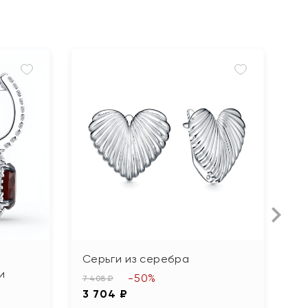
Серьги из серебра
С
и
с
-50%
7 408 ₽
3 704 ₽
6 