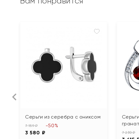
Вам понравится
Серьги из серебра с ониксом
Серьги
грана
-50%
7 159 ₽
3 580 ₽
7 230 ₽