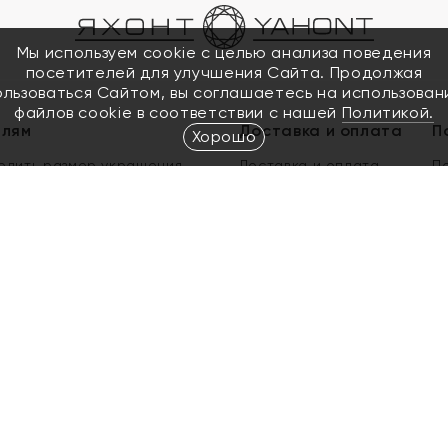
Мы используем cookie с целью анализа поведения
посетителей для улучшения Сайта. Продолжая
ользоваться Сайтом, вы соглашаетесь на использован
файлов cookie в соответствии с нашей
Политикой.
елям
Доставка и оплата
П
Хорошо
елить размер украшения
Доставка и оплата
П
п
обмен золота
ый подарочный сертификат
ользования Электронным
м сертификатом «Яхонт»