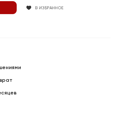
В ИЗБРАННОЕ
шениями
зврат
есяцев