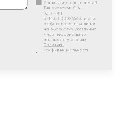
Я даю свое согласие ИП
Тишеновской О.А.
(ОГРНИП
321435000026563) и его
аффилированным лицам
на обработку указанных
мной персональных
данных на условиях
Политики
конфиденциальности