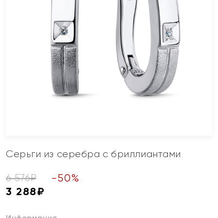
Серьги из серебра с бриллиантами
-
50
%
6 576
₽
3 288
₽
Информация