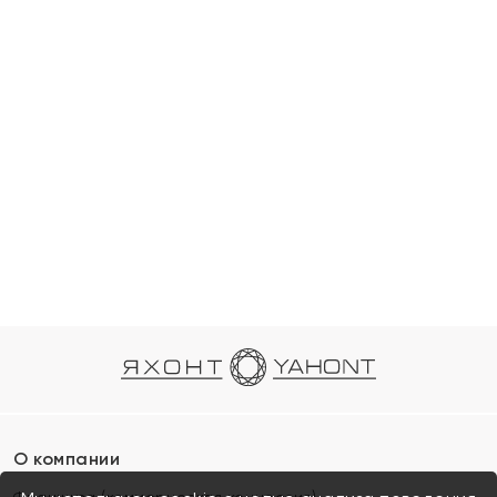
О компании
Франшиза (коммерческая концессия)