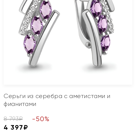
Серьги из серебра с аметистами и
фианитами
-
50
%
8 793
₽
4 397
₽