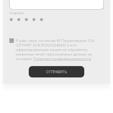
Оценка:
Я даю свое согласие ИП Тишеновской О.А.
(ОГРНИП 321435000026563) и его
аффилированным лицам на обработку
указанных мной персональных данных на
условиях
Политики конфиденциальности
ОТПРАВИТЬ