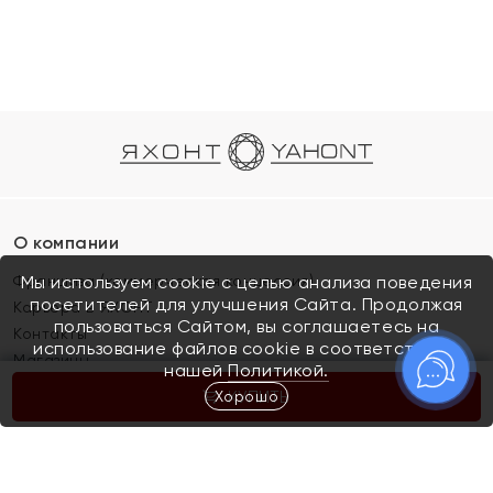
О компании
Франшиза (коммерческая концессия)
Мы используем cookie с целью анализа поведения
посетителей для улучшения Сайта. Продолжая
Карьера в ЯХОНТ
пользоваться Сайтом, вы соглашаетесь на
Контакты
использование файлов cookie в соответствии с
Магазины
нашей
Политикой.
Хорошо
КУПИТЬ
Покупателям
Как определить размер украшения
Киров
Акции