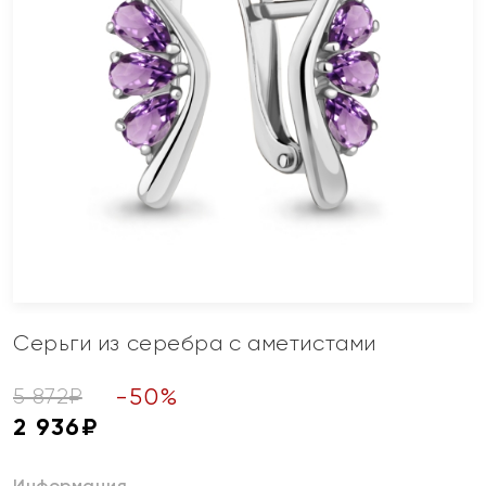
Серьги из серебра с аметистами
-
50
%
5 872
₽
2 936
₽
Информация