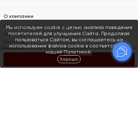
О компании
Франшиза (коммерческая концессия)
Мы используем cookie с целью анализа поведения
посетителей для улучшения Сайта. Продолжая
Карьера в ЯХОНТ
пользоваться Сайтом, вы соглашаетесь на
Контакты
использование файлов cookie в соответствии с
Магазины
нашей
Политикой.
Хорошо
КУПИТЬ
Покупателям
Как определить размер украшения
Киров
Акции
Магазины
Скупка и обмен золота
Отзывы
Электронный подарочный сертификат
Помолвка и свадьба
Правила пользования Электронным
Каталог
подарочным сертификатом «Яхонт»
Новинки
Доставка и оплата
Акции