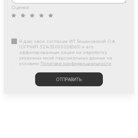
Оценка:
Я даю свое согласие ИП Тишеновской О.А.
(ОГРНИП 321435000026563) и его
аффилированным лицам на обработку
указанных мной персональных данных на
условиях
Политики конфиденциальности
ОТПРАВИТЬ