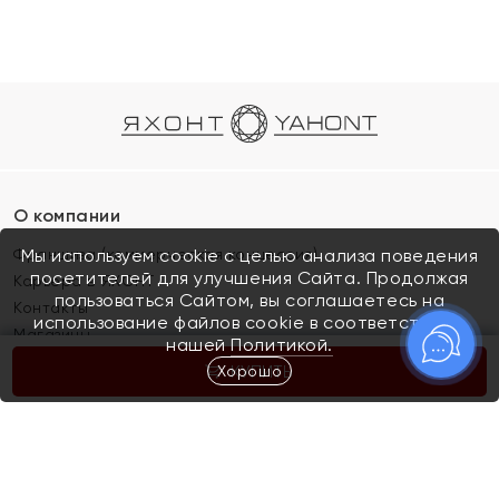
О компании
Франшиза (коммерческая концессия)
Мы используем cookie с целью анализа поведения
посетителей для улучшения Сайта. Продолжая
Карьера в ЯХОНТ
пользоваться Сайтом, вы соглашаетесь на
Контакты
использование файлов cookie в соответствии с
Магазины
нашей
Политикой.
Хорошо
КУПИТЬ
Покупателям
Как определить размер украшения
Киров
Акции
Магазины
Скупка и обмен золота