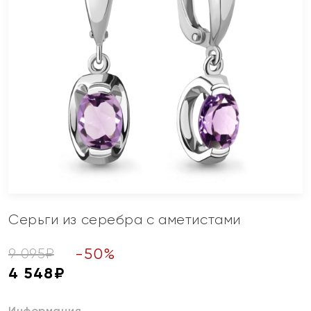
Серьги из серебра с аметистами
-
50
%
9 095
₽
4 548
₽
Информация