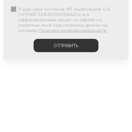
Я даю свое согласие ИП Тишеновской О.А.
(ОГРНИП 321435000026563) и его
аффилированным лицам на обработку
указанных мной персональных данных на
условиях
Политики конфиденциальности
ОТПРАВИТЬ