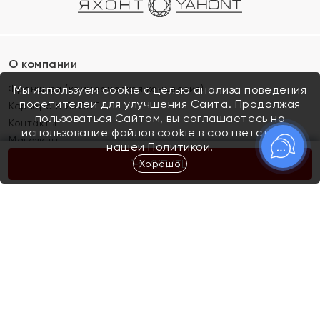
О компании
Франшиза (коммерческая концессия)
Мы используем cookie с целью анализа поведения
посетителей для улучшения Сайта. Продолжая
Карьера в ЯХОНТ
пользоваться Сайтом, вы соглашаетесь на
Контакты
использование файлов cookie в соответствии с
Магазины
нашей
Политикой.
Хорошо
КУПИТЬ
Покупателям
Как определить размер украшения
Киров
Акции
Магазины
Скупка и обмен золота
Отзывы
Электронный подарочный сертификат
Помолвка и свадьба
Правила пользования Электронным
Каталог
подарочным сертификатом «Яхонт»
Новинки