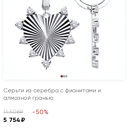
Серьги из серебра с фианитами и
алмазной гранью
-
50
%
11 508
₽
5 754
₽