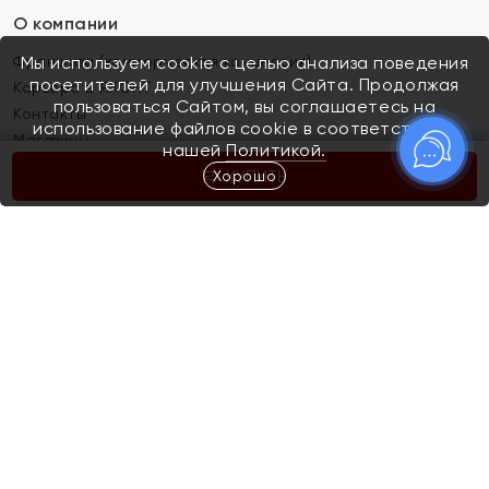
О компании
Франшиза (коммерческая концессия)
Мы используем cookie с целью анализа поведения
посетителей для улучшения Сайта. Продолжая
Карьера в ЯХОНТ
пользоваться Сайтом, вы соглашаетесь на
Контакты
использование файлов cookie в соответствии с
Магазины
нашей
Политикой.
Хорошо
КУПИТЬ
Покупателям
Как определить размер украшения
Киров
Акции
Магазины
Скупка и обмен золота
Отзывы
Электронный подарочный сертификат
Помолвка и свадьба
Правила пользования Электронным
Каталог
подарочным сертификатом «Яхонт»
Новинки
Доставка и оплата
Акции
Скупка и обмен золота
Доставка и оплата