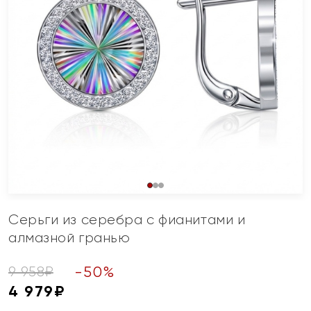
Серьги из серебра с фианитами и
алмазной гранью
-
50
%
9 958
₽
4 979
₽