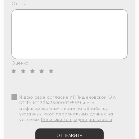
Отзыв:
Оценка:
Я даю свое согласие ИП Тишеновской О.А.
(ОГРНИП 321435000026563) и его
аффилированным лицам на обработку
указанных мной персональных данных на
условиях
Политики конфиденциальности
ОТПРАВИТЬ