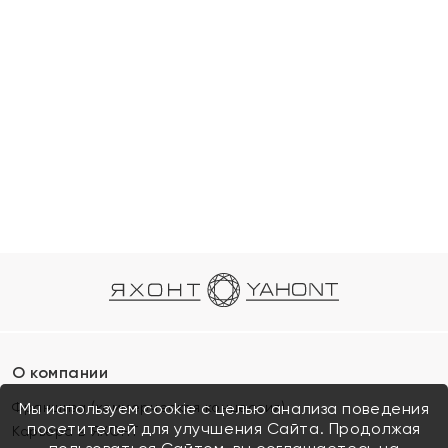
О компании
Франшиза (коммерческая концессия)
Мы используем cookie с целью анализа поведения
посетителей для улучшения Сайта. Продолжая
Карьера в ЯХОНТ