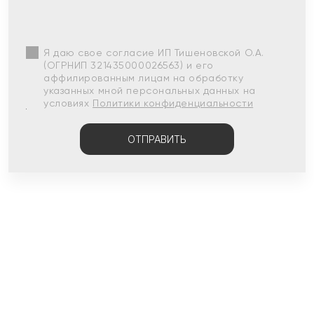
Я даю свое согласие ИП Тишеновской О.А.
(ОГРНИП 321435000026563) и его
аффилированным лицам на обработку
указанных мной персональных данных на
условиях
Политики конфиденциальности
ОТПРАВИТЬ