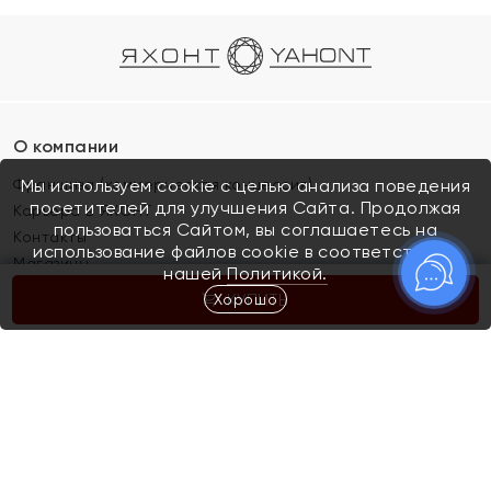
О компании
Франшиза (коммерческая концессия)
Мы используем cookie с целью анализа поведения
посетителей для улучшения Сайта. Продолжая
Карьера в ЯХОНТ
пользоваться Сайтом, вы соглашаетесь на
Контакты
использование файлов cookie в соответствии с
Магазины
нашей
Политикой.
Хорошо
КУПИТЬ
Покупателям
Как определить размер украшения
Киров
Акции
Магазины
Скупка и обмен золота
Отзывы
Электронный подарочный сертификат
Помолвка и свадьба
Правила пользования Электронным