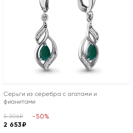
Серьги из серебра с агатами и
фианитами
-
50
%
5 306
₽
2 653
₽