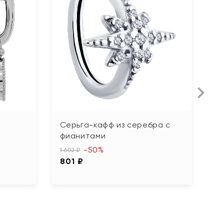
Серьга-кафф из серебра с
С
фианитами
ю
-50%
1 602 ₽
6 
801 ₽
3