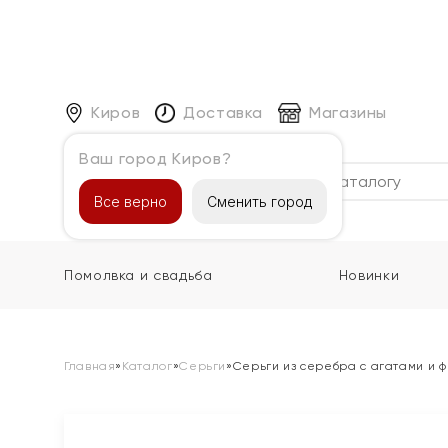
Киров
Доставка
Магазины
Ваш город Киров?
Каталог
Все верно
Сменить город
Помолвка и свадьба
Новинки
Главная
»
Каталог
»
Серьги
»
Серьги из серебра с агатами и 