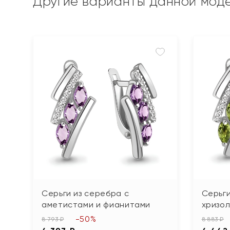
Другие варианты данной мод
Серьги из серебра с
Серьги
аметистами и фианитами
хризо
-50%
8 793 ₽
8 883 ₽