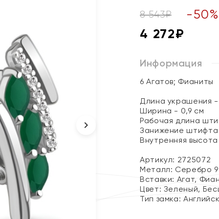
-
50
8 543
₽
4 272
₽
Информация
6 Агатов; Фианиты
Длина украшения - 
Ширина - 0,9 см
Рабочая длина штиф
Занижение штифта 
Внутренняя высота 
Артикул: 2725072
Металл:
Серебро 9
Вставки:
Агат, Фиа
Цвет:
Зеленый, Бес
Тип замка:
Английс