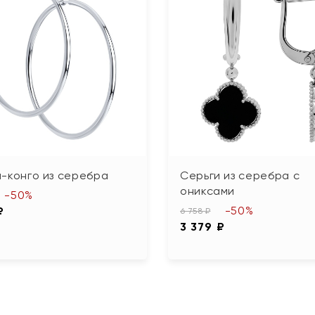
-конго из серебра
Серьги из серебра с
ониксами
-50%
-50%
₽
6 758 ₽
3 379 ₽