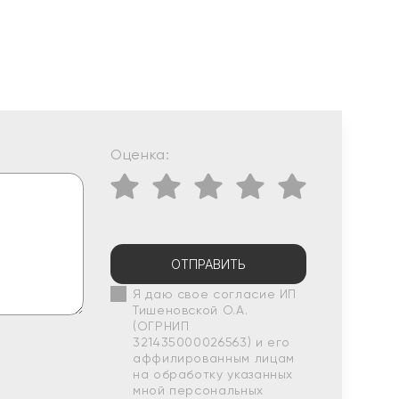
Оценка:
ОТПРАВИТЬ
Я даю свое согласие ИП
Тишеновской О.А.
(ОГРНИП
321435000026563) и его
аффилированным лицам
на обработку указанных
мной персональных