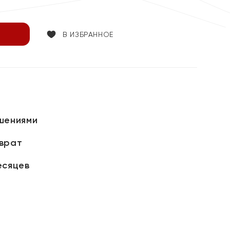
В ИЗБРАННОЕ
шениями
зврат
есяцев