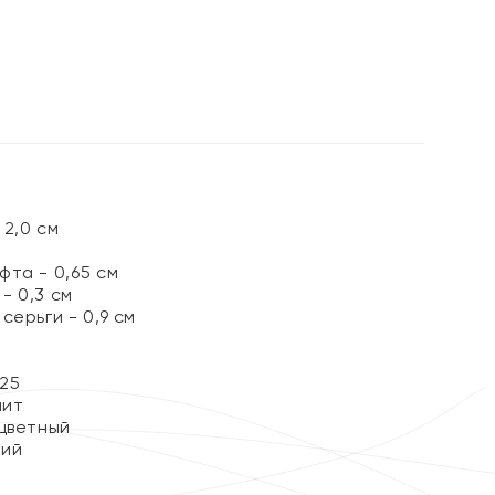
%
2,0 см
та - 0,65 см
- 0,3 см
серьги - 0,9 см
25
нит
цветный
кий