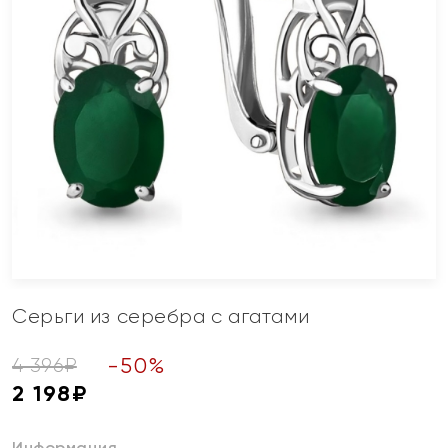
Серьги из серебра с агатами
-
50
%
4 396
₽
2 198
₽
Информация