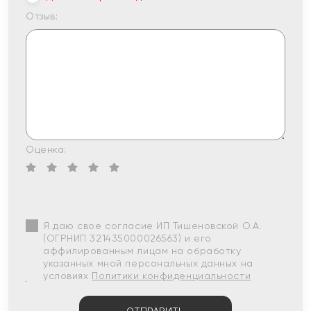
Отзыв:
Оценка:
Я даю свое согласие ИП Тишеновской О.А.
(ОГРНИП 321435000026563) и его
аффилированным лицам на обработку
указанных мной персональных данных на
условиях
Политики конфиденциальности