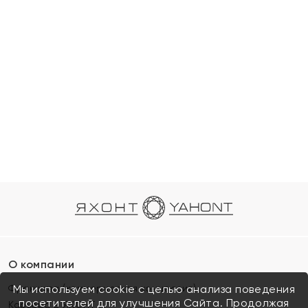
О компании
Франшиза (коммерческая концессия)
Мы используем cookie с целью анализа поведения
посетителей для улучшения Сайта. Продолжая
Карьера в ЯХОНТ