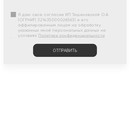
Я даю свое согласие ИП Тишеновской О.А.
(ОГРНИП 321435000026563) и его
аффилированным лицам на обработку
указанных мной персональных данных на
условиях
Политики конфиденциальности
ОТПРАВИТЬ