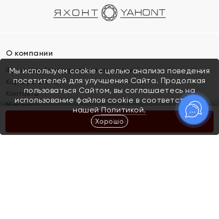
О компании
Франшиза (коммерческая концессия)
Мы используем cookie с целью анализа поведения
посетителей для улучшения Сайта. Продолжая
Карьера в ЯХОНТ
пользоваться Сайтом, вы соглашаетесь на
Контакты
использование файлов cookie в соответствии с
Магазины
нашей
Политикой.
Хорошо
КУПИТЬ
Покупателям
Как определить размер украшения
Киров
Акции
Магазины
Скупка и обмен золота
Отзывы
Электронный подарочный сертификат
Помолвка и свадьба
Правила пользования Электронным
Каталог
подарочным сертификатом «Яхонт»