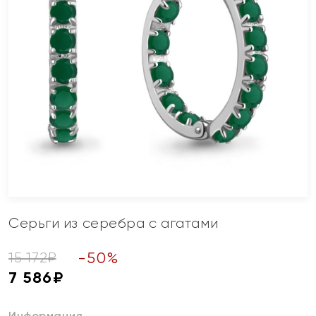
Серьги из серебра с агатами
-
50
%
15 172
₽
7 586
₽
Информация