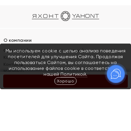
О компании
Франшиза (коммерческая концессия)
Мы используем cookie с целью анализа поведения
посетителей для улучшения Сайта. Продолжая
Карьера в ЯХОНТ
пользоваться Сайтом, вы соглашаетесь на
Контакты
использование файлов cookie в соответствии с
Магазины
нашей
Политикой.
Хорошо
КУПИТЬ
Покупателям
Как определить размер украшения
Киров
Акции
Магазины
Скупка и обмен золота
Отзывы
Электронный подарочный сертификат
Помолвка и свадьба