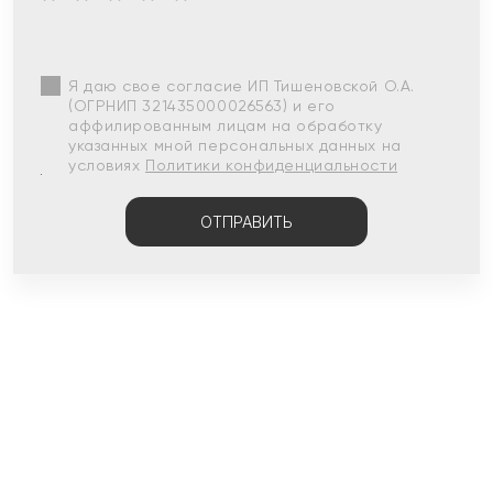
Я даю свое согласие ИП Тишеновской О.А.
(ОГРНИП 321435000026563) и его
аффилированным лицам на обработку
указанных мной персональных данных на
условиях
Политики конфиденциальности
ОТПРАВИТЬ