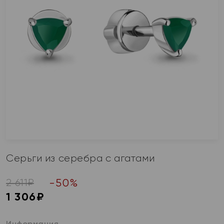
Серьги из серебра с агатами
-
50
%
2 611
₽
1 306
₽
Информация