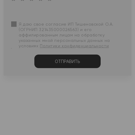
Я даю свое согласие ИП Тишеновской О.А.
(ОГРНИП 321435000026563) и его
аффилированным лицам на обработку
указанных мной персональных данных на
условиях
Политики конфиденциальности
ОТПРАВИТЬ