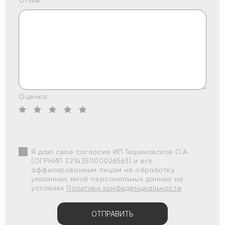
Отзыв:
Оценка:
Я даю свое согласие ИП Тишеновской О.А.
(ОГРНИП 321435000026563) и его
аффилированным лицам на обработку
указанных мной персональных данных на
условиях
Политики конфиденциальности
ОТПРАВИТЬ