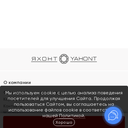
О компании
Франшиза (коммерческая концессия)
Мы используем cookie с целью анализа поведения
посетителей для улучшения Сайта. Продолжая
Карьера в ЯХОНТ
пользоваться Сайтом, вы соглашаетесь на
Контакты
использование файлов cookie в соответствии с
Магазины
нашей
Политикой.
Хорошо
КУПИТЬ
Покупателям