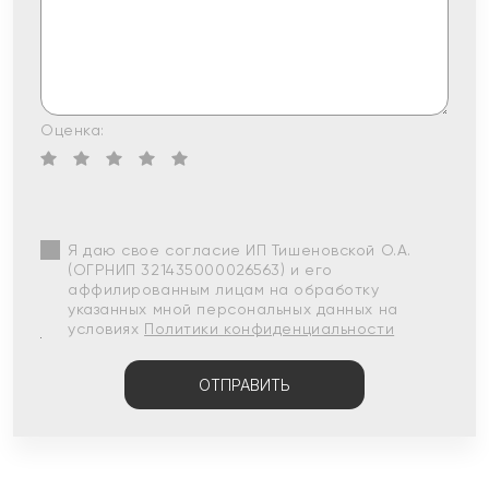
Оценка:
Я даю свое согласие ИП Тишеновской О.А.
(ОГРНИП 321435000026563) и его
аффилированным лицам на обработку
указанных мной персональных данных на
условиях
Политики конфиденциальности
ОТПРАВИТЬ