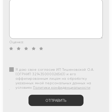
Оценка:
Я даю свое согласие ИП Тишеновской О.А.
(ОГРНИП 321435000026563) и его
аффилированным лицам на обработку
указанных мной персональных данных на
условиях
Политики конфиденциальности
ОТПРАВИТЬ