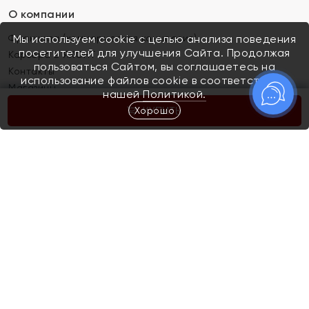
О компании
Франшиза (коммерческая концессия)
Мы используем cookie с целью анализа поведения
посетителей для улучшения Сайта. Продолжая
Карьера в ЯХОНТ
пользоваться Сайтом, вы соглашаетесь на
Контакты
использование файлов cookie в соответствии с
Магазины
нашей
Политикой.
Хорошо
КУПИТЬ
Покупателям
Как определить размер украшения
Киров
Акции
Магазины
Скупка и обмен золота
Отзывы
Электронный подарочный сертификат
Помолвка и свадьба
Правила пользования Электронным
Каталог
подарочным сертификатом «Яхонт»
Новинки
Доставка и оплата
Акции
Скупка и обмен золота
Доставка и оплата