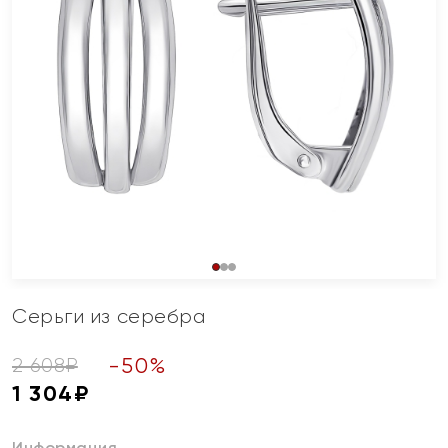
Серьги из серебра
-
50
%
2 608
₽
1 304
₽
Информация