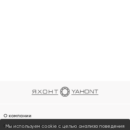
О компании
Франшиза (коммерческая концессия)
Мы используем cookie с целью анализа поведения