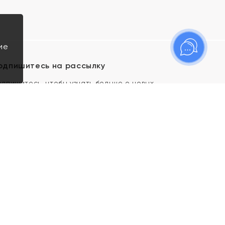
ие
одпишитесь на рассылку
одпишитесь, чтобы узнать больше о новых
оступлениях, новостях и спецпредложениях Яхонт!
Я даю свое согласие ИП Тишеновской О.А.
(ОГРНИП 321435000026563) и его
аффилированным лицам на обработку указанных
мной персональных данных на условиях
Политики