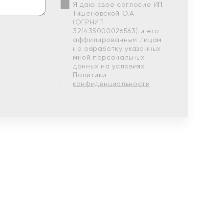
Я даю свое согласие ИП
Тишеновской О.А.
(ОГРНИП
321435000026563) и его
аффилированным лицам
на обработку указанных
мной персональных
данных на условиях
Политики
конфиденциальности