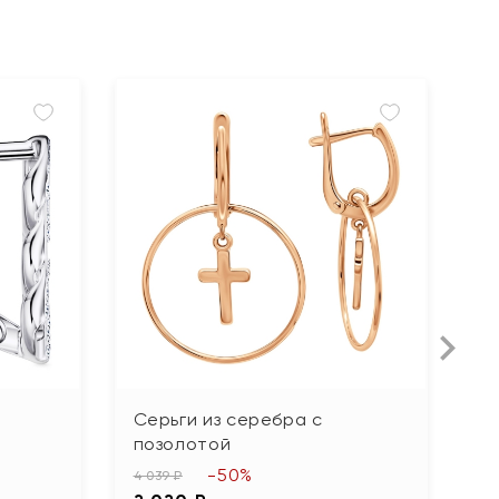
Серьги из серебра с
С
позолотой
с
-50%
4 039 ₽
2 