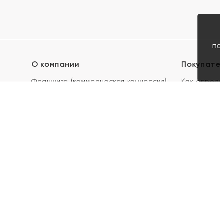
п
О компании
Покупат
Франшиза (коммерческая концессия)
Как опред
Карьера в ЯХОНТ
Акции
Контакты
Скупка и 
Магазины
Отзывы
Электронн
Правила п
подарочны