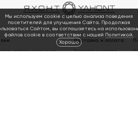
Мы используем cookie с целью анализа поведения
посетителей для улучшения Сайта. Продолжая
ользоваться Сайтом, вы соглашаетесь на использован
файлов cookie в соответствии с нашей
Политикой.
елям
Доставка и оплата
П
Хорошо
елить размер украшения
Доставка и оплата
П
п
обмен золота
ый подарочный сертификат
ользования Электронным
м сертификатом «Яхонт»