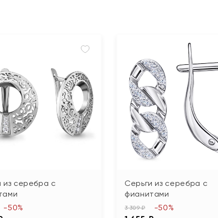
 из серебра с
Серьги из серебра с
тами
фианитами
-50%
-50%
3 309 ₽