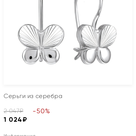
Серьги из серебра
-
50
%
2 047
₽
1 024
₽
Информация