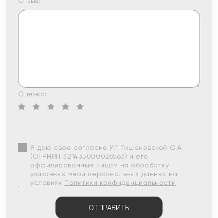
Отзыв:
Оценка:
Я даю свое согласие ИП Тишеновской О.А.
(ОГРНИП 321435000026563) и его
аффилированным лицам на обработку
указанных мной персональных данных на
условиях
Политики конфиденциальности
ОТПРАВИТЬ