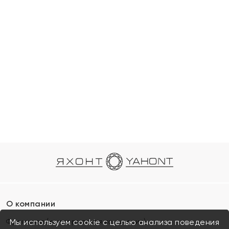
О компании
Франшиза (коммерческая концессия)
Мы используем cookie с целью анализа поведения