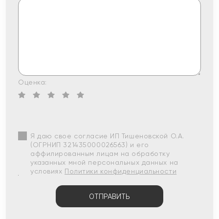
Оценка:
Я даю свое согласие ИП Тишеновской О.А.
(ОГРНИП 321435000026563) и его
аффилированным лицам на обработку
указанных мной персональных данных на
условиях
Политики конфиденциальности
ОТПРАВИТЬ