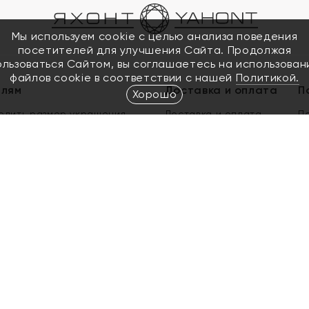
Мы используем cookie с целью анализа поведения
посетителей для улучшения Сайта. Продолжая
ользоваться Сайтом, вы соглашаетесь на использован
файлов cookie в соответствии с нашей
Политикой.
елям
Доставка и оплата
П
Хорошо
елить размер украшения
Доставка и оплата
П
п
обмен золота
ый подарочный сертификат
ользования Электронным
м сертификатом «Яхонт»