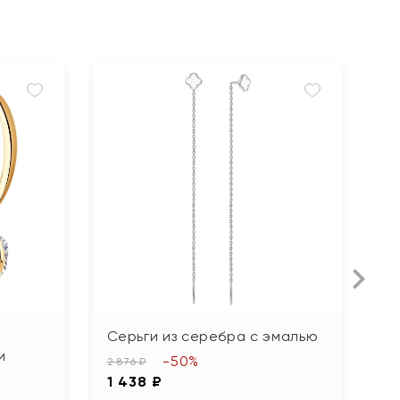
Серьги из серебра с эмалью
С
и
ю
-50%
2 876 ₽
1 438 ₽
4 