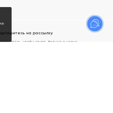
ие
одпишитесь на рассылку
одпишитесь, чтобы узнать больше о новых
оступлениях, новостях и спецпредложениях Яхонт!
Я даю свое согласие ИП Тишеновской О.А.
(ОГРНИП 321435000026563) и его
аффилированным лицам на обработку указанных
мной персональных данных на условиях
Политики