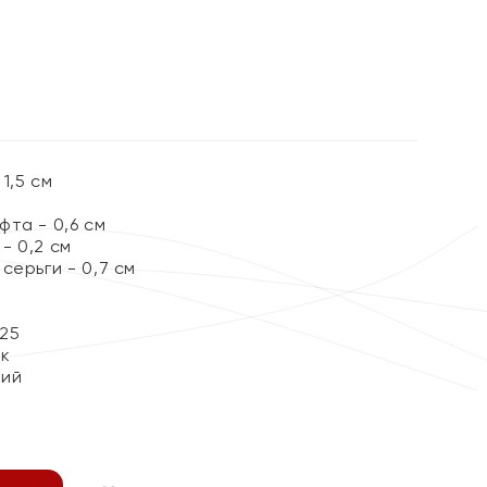
%
1,5 см
та - 0,6 см
- 0,2 см
серьги - 0,7 см
25
ок
кий