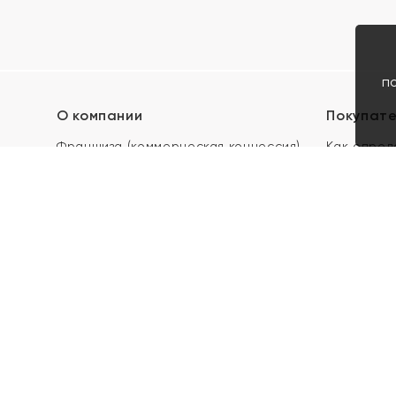
п
О компании
Покупат
Франшиза (коммерческая концессия)
Как опред
Карьера в ЯХОНТ
Акции
Контакты
Скупка и 
Магазины
Отзывы
Электронн
Правила п
подарочны