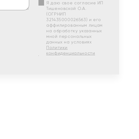
Я даю свое согласие ИП
Тишеновской О.А.
(ОГРНИП
321435000026563) и его
аффилированным лицам
на обработку указанных
мной персональных
данных на условиях
Политики
конфиденциальности