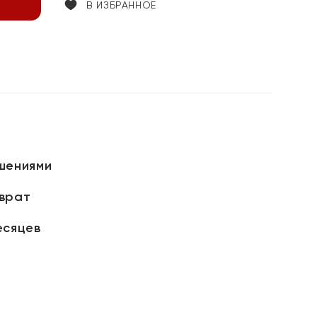
В ИЗБРАННОЕ
шениями
зврат
есяцев