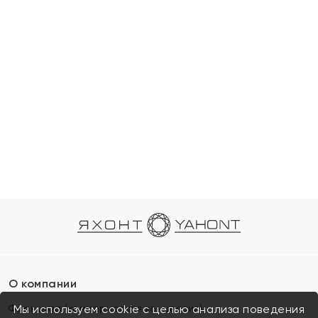
О компании
Франшиза (коммерческая концессия)
Мы используем cookie с целью анализа поведения