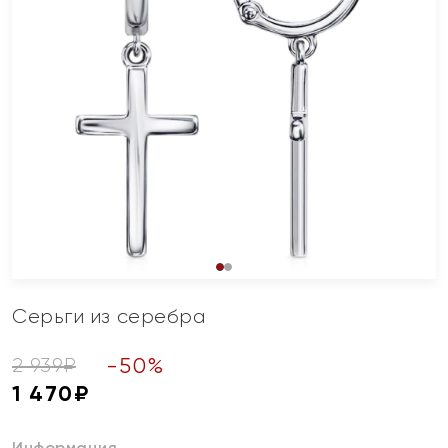
Серьги из серебра
-
50
%
2 939
₽
1 470
₽
Информация