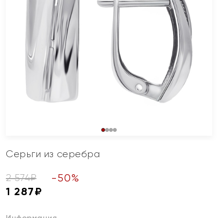
Серьги из серебра
-
50
%
2 574
₽
1 287
₽
Информация