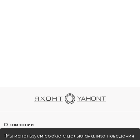
О компании
Франшиза (коммерческая концессия)
Мы используем cookie с целью анализа поведения