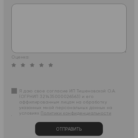
Оценка:
Я даю свое согласие ИП Тишеновской О.А.
(ОГРНИП 321435000026563) и его
аффилированным лицам на обработку
указанных мной персональных данных на
условиях
Политики конфиденциальности
ОТПРАВИТЬ