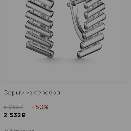
Серьги из серебра
-
50
%
5 063
₽
2 532
₽
Информация