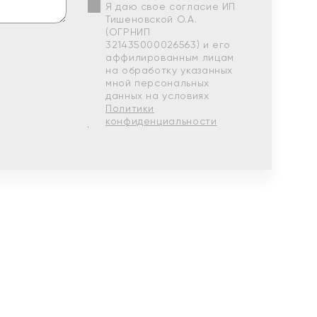
Я даю свое согласие ИП
Тишеновской О.А.
(ОГРНИП
321435000026563) и его
аффилированным лицам
на обработку указанных
мной персональных
данных на условиях
Политики
конфиденциальности