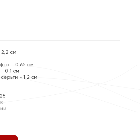
2,2 см
та - 0,65 см
 0,1 см
серьги - 1,2 см
25
ок
кий