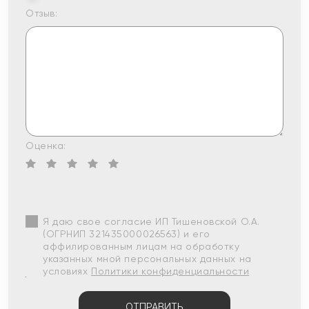
Отзыв:
Оценка:
Я даю свое согласие ИП Тишеновской О.А.
(ОГРНИП 321435000026563) и его
аффилированным лицам на обработку
указанных мной персональных данных на
условиях
Политики конфиденциальности
ОТПРАВИТЬ