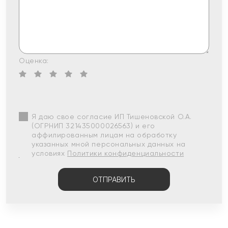
Оценка:
Я даю свое согласие ИП Тишеновской О.А.
(ОГРНИП 321435000026563) и его
аффилированным лицам на обработку
указанных мной персональных данных на
условиях
Политики конфиденциальности
ОТПРАВИТЬ