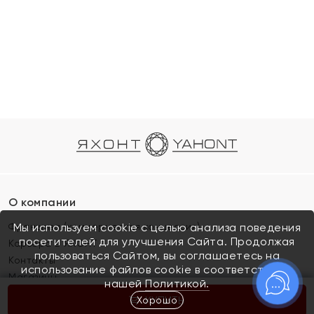
О компании
Франшиза (коммерческая концессия)
Мы используем cookie с целью анализа поведения
посетителей для улучшения Сайта. Продолжая
Карьера в ЯХОНТ
пользоваться Сайтом, вы соглашаетесь на
Контакты
использование файлов cookie в соответствии с
Магазины
нашей
Политикой.
Хорошо
КУПИТЬ
Покупателям