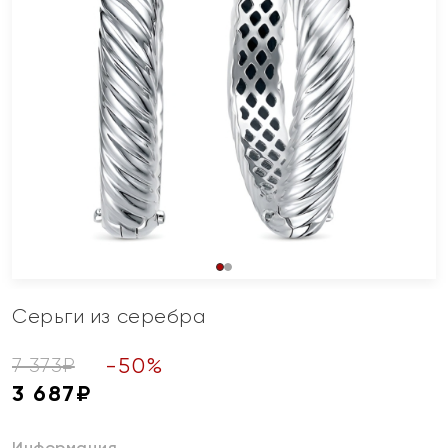
Серьги из серебра
-
50
%
7 373
₽
3 687
₽
Информация