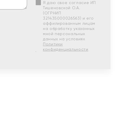
Я даю свое согласие ИП
Тишеновской О.А.
(ОГРНИП
321435000026563) и его
аффилированным лицам
на обработку указанных
мной персональных
данных на условиях
Политики
конфиденциальности