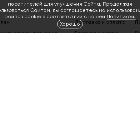
посетителей для улучшения Сайта. Продолжая
ользоваться Сайтом, вы соглашаетесь на использован
файлов cookie в соответствии с нашей
Политикой.
елям
Доставка и оплата
П
Хорошо
елить размер украшения
Доставка и оплата
П
п
обмен золота
ый подарочный сертификат
ользования Электронным
м сертификатом «Яхонт»