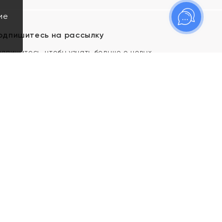
ие
одпишитесь на рассылку
одпишитесь, чтобы узнать больше о новых
оступлениях, новостях и спецпредложениях Яхонт!
Я даю свое согласие ИП Тишеновской О.А.
(ОГРНИП 321435000026563) и его
аффилированным лицам на обработку указанных
мной персональных данных на условиях
Политики
конфиденциальности