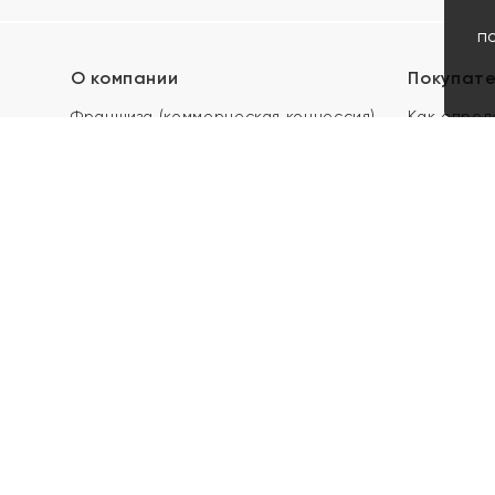
п
О компании
Покупат
Франшиза (коммерческая концессия)
Как опред
Карьера в ЯХОНТ
Акции
Контакты
Скупка и 
Магазины
Отзывы
Электронн
Правила п
подарочны