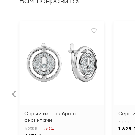
Вам понравится
Серьги из серебра с
Серьг
фианитами
3 255 ₽
-50%
1 628 
6 235 ₽