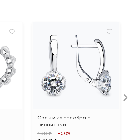
Серьги из серебра с
С
фианитами
п
г
-50%
4 680 ₽