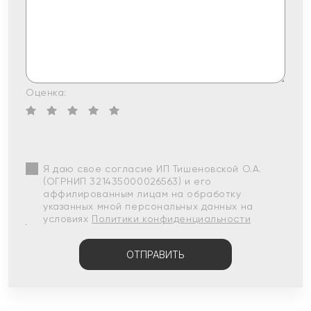
Оценка:
Я даю свое согласие ИП Тишеновской О.А.
(ОГРНИП 321435000026563) и его
аффилированным лицам на обработку
указанных мной персональных данных на
условиях
Политики конфиденциальности
ОТПРАВИТЬ