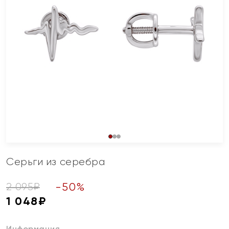
Серьги из серебра
-
50
%
2 095
₽
1 048
₽
Информация