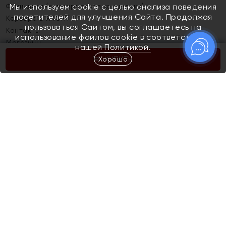
Франшиза (коммерческая концессия)
Мы используем cookie с целью анализа поведения
посетителей для улучшения Сайта. Продолжая
Карьера в ЯХОНТ
пользоваться Сайтом, вы соглашаетесь на
Контакты
использование файлов cookie в соответствии с
Магазины
нашей
Политикой.
Хорошо
КУПИТЬ
Покупателям
Как определить размер украшения
Киров
Акции
Магазины
Скупка и обмен золота
Отзывы
Электронный подарочный сертификат
Помолвка и свадьба
Правила пользования Электронным
Каталог
подарочным сертификатом «Яхонт»
Новинки
Доставка и оплата
Акции
Скупка и обмен золота
Доставка и оплата