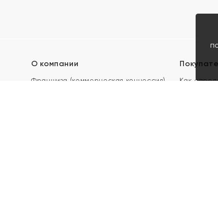
п
О компании
Покупат
Франшиза (коммерческая концессия)
Как опред
Карьера в ЯХОНТ
Акции
Контакты
Скупка и 
Магазины
Отзывы
Электронн
Правила п
подарочны