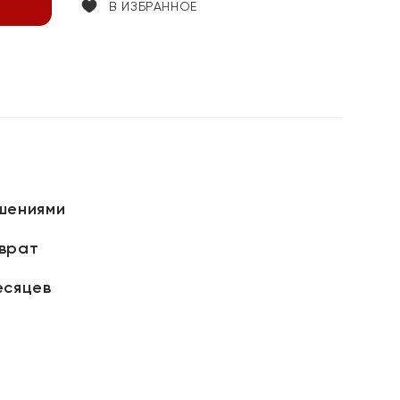
В ИЗБРАННОЕ
шениями
зврат
есяцев