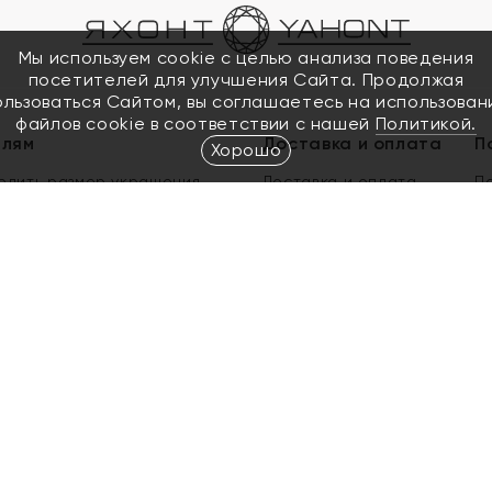
Мы используем cookie с целью анализа поведения
посетителей для улучшения Сайта. Продолжая
ользоваться Сайтом, вы соглашаетесь на использован
файлов cookie в соответствии с нашей
Политикой.
елям
Доставка и оплата
П
Хорошо
елить размер украшения
Доставка и оплата
П
п
обмен золота
ый подарочный сертификат
ользования Электронным
м сертификатом «Яхонт»