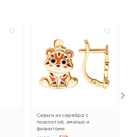
Серьги из серебра с
С
позолотой, эмалью и
п
фианитами
3 