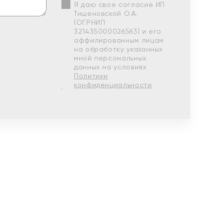
Я даю свое согласие ИП
Тишеновской О.А.
(ОГРНИП
321435000026563) и его
аффилированным лицам
на обработку указанных
мной персональных
данных на условиях
Политики
конфиденциальности