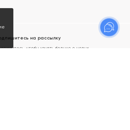
ие
одпишитесь на рассылку
одпишитесь, чтобы узнать больше о новых
оступлениях, новостях и спецпредложениях Яхонт!
Я даю свое согласие ИП Тишеновской О.А.
(ОГРНИП 321435000026563) и его
аффилированным лицам на обработку указанных
мной персональных данных на условиях
Политики