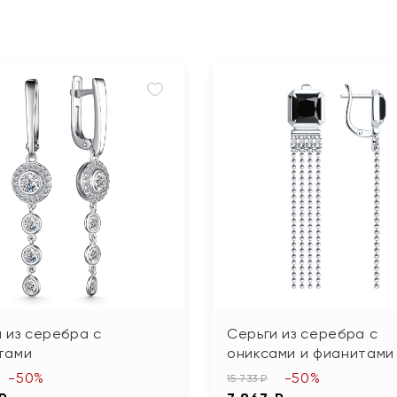
 из серебра с
Серьги из серебра с
тами
ониксами и фианитами
-50%
-50%
15 733 ₽