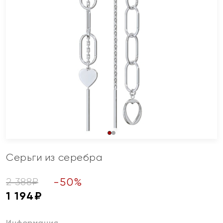
Серьги из серебра
-
50
%
2 388
₽
1 194
₽
Информация