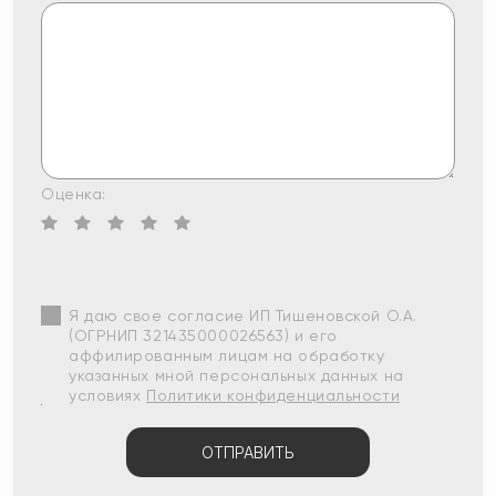
Оценка:
Я даю свое согласие ИП Тишеновской О.А.
(ОГРНИП 321435000026563) и его
аффилированным лицам на обработку
указанных мной персональных данных на
условиях
Политики конфиденциальности
ОТПРАВИТЬ