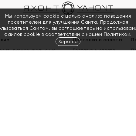
Мы используем cookie с целью анализа поведения
посетителей для улучшения Сайта. Продолжая
ользоваться Сайтом, вы соглашаетесь на использован
файлов cookie в соответствии с нашей
Политикой.
елям
Доставка и оплата
П
Хорошо
елить размер украшения
Доставка и оплата
П
п
обмен золота
ый подарочный сертификат
ользования Электронным
м сертификатом «Яхонт»