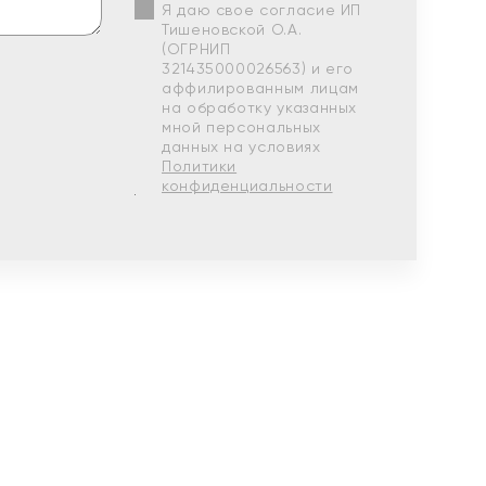
Я даю свое согласие ИП
Тишеновской О.А.
(ОГРНИП
321435000026563) и его
аффилированным лицам
на обработку указанных
мной персональных
данных на условиях
Политики
конфиденциальности