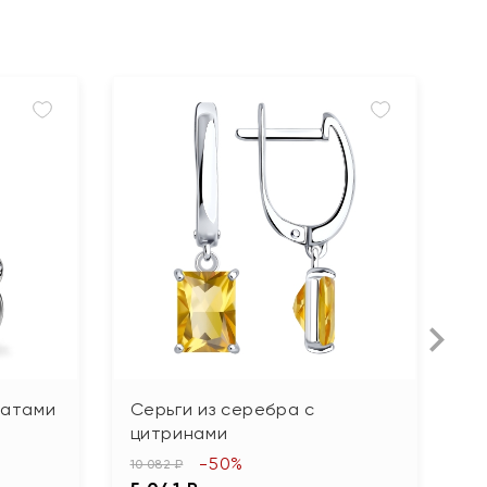
гатами
Серьги из серебра с
С
цитринами
ф
-50%
10 082 ₽
1 