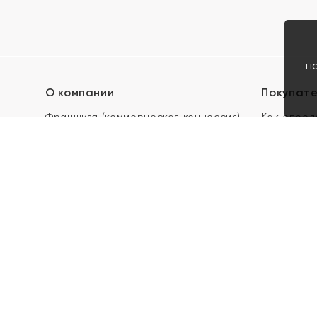
п
О компании
Покупат
Франшиза (коммерческая концессия)
Как опред
Карьера в ЯХОНТ
Акции
Контакты
Скупка и 
Магазины
Отзывы
Электронн
Правила п
подарочны