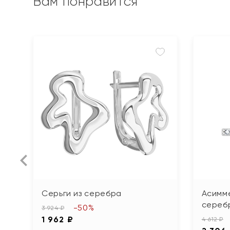
Вам понравится
Серьги из серебра
Асимме
сереб
-50%
3 924 ₽
1 962 ₽
4 612 ₽