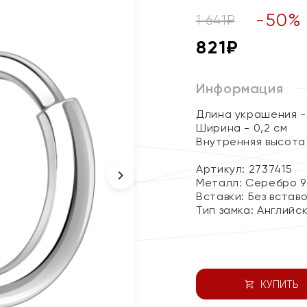
-
50
%
1 641
₽
821
₽
Информация
Длина украшения - 
Ширина - 0,2 см
Внутренняя высота 
Артикул: 2737415
Металл:
Серебро 9
Вставки:
Без встав
Тип замка:
Английс
КУПИТЬ