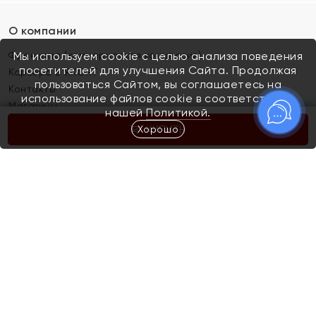
О компании
Франшиза (коммерческая концессия)
Мы используем cookie с целью анализа поведения
посетителей для улучшения Сайта. Продолжая
Карьера в ЯХОНТ
пользоваться Сайтом, вы соглашаетесь на
Контакты
использование файлов cookie в соответствии с
Магазины
нашей
Политикой.
Хорошо
КУПИТЬ
Покупателям
Как определить размер украшения
Киров
Акции
Магазины
Скупка и обмен золота
Отзывы
Электронный подарочный сертификат
Помолвка и свадьба
Правила пользования Электронным
Каталог
подарочным сертификатом «Яхонт»
Новинки
Доставка и оплата
Акции