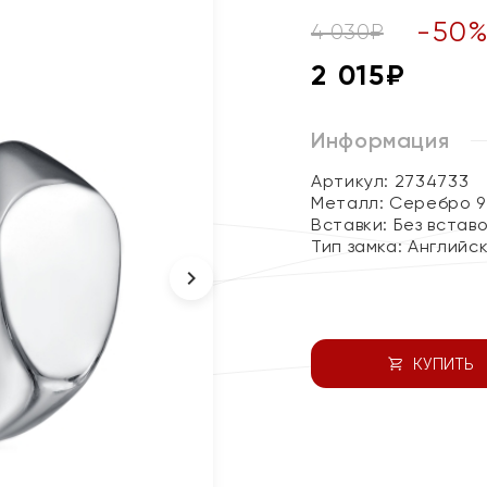
-
50
4 030
₽
2 015
₽
Информация
Артикул: 2734733
Металл:
Серебро 9
Вставки:
Без встав
Тип замка:
Английс
КУПИТЬ