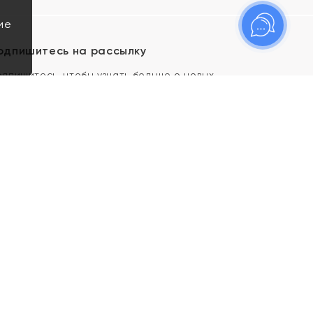
ие
одпишитесь на рассылку
одпишитесь, чтобы узнать больше о новых
оступлениях, новостях и спецпредложениях Яхонт!
Я даю свое согласие ИП Тишеновской О.А.
(ОГРНИП 321435000026563) и его
аффилированным лицам на обработку указанных
мной персональных данных на условиях
Политики
конфиденциальности