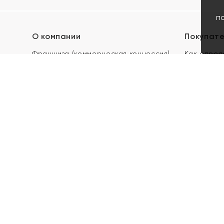
п
О компании
Покупат
Франшиза (коммерческая концессия)
Как опред
Карьера в ЯХОНТ
Акции
Контакты
Скупка и 
Магазины
Отзывы
Электронн
Правила п
подарочны