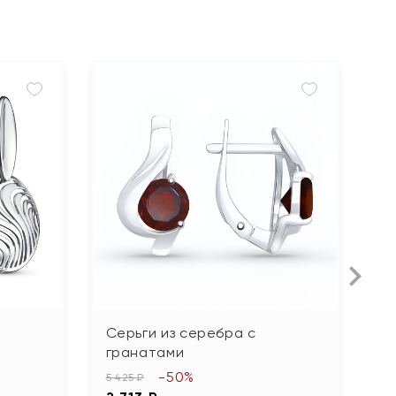
Серьги из серебра с
С
гранатами
б
-50%
5 425 ₽
6 