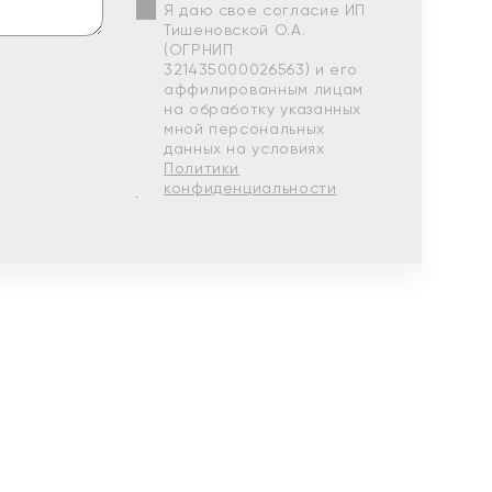
Я даю свое согласие ИП
Тишеновской О.А.
(ОГРНИП
321435000026563) и его
аффилированным лицам
на обработку указанных
мной персональных
данных на условиях
Политики
конфиденциальности