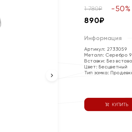
-
50
%
1 780
₽
890
₽
Информация
Артикул: 2733059
Металл:
Серебро 9
Вставки:
Без встав
Цвет:
Бесцветный
Тип замка:
Продевк
КУПИТЬ