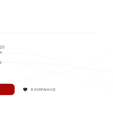
25
ок
а
В ИЗБРАННОЕ