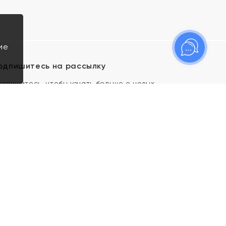
ие
одпишитесь на рассылку
одпишитесь, чтобы узнать больше о новых
оступлениях, новостях и спецпредложениях Яхонт!
Я даю свое согласие ИП Тишеновской О.А.
(ОГРНИП 321435000026563) и его
аффилированным лицам на обработку указанных
мной персональных данных на условиях
Политики