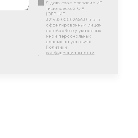
Я даю свое согласие ИП
Тишеновской О.А.
(ОГРНИП
321435000026563) и его
аффилированным лицам
на обработку указанных
мной персональных
данных на условиях
Политики
конфиденциальности