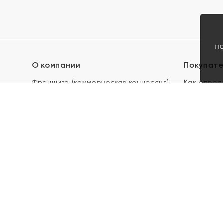
п
О компании
Покупат
Франшиза (коммерческая концессия)
Как опред
Карьера в ЯХОНТ
Акции
Контакты
Скупка и 
Магазины
Отзывы
Электронн
Правила п
подарочны