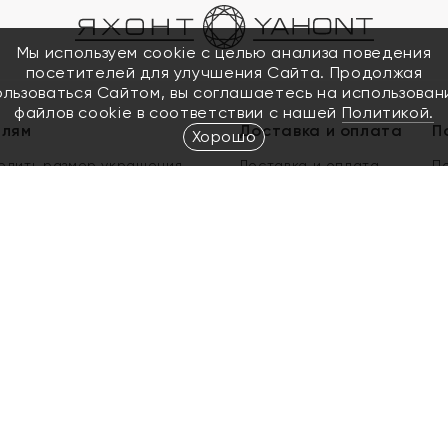
Мы используем cookie с целью анализа поведения
посетителей для улучшения Сайта. Продолжая
ользоваться Сайтом, вы соглашаетесь на использован
файлов cookie в соответствии с нашей
Политикой.
елям
Доставка и оплата
П
Хорошо
елить размер украшения
Доставка и оплата
П
п
обмен золота
ый подарочный сертификат
ользования Электронным
м сертификатом «Яхонт»