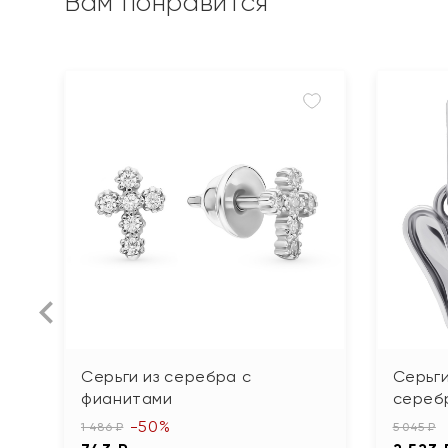
Вам понравится
Серьги из серебра с
Серьг
фианитами
сереб
-50%
1 486 ₽
5 045 ₽