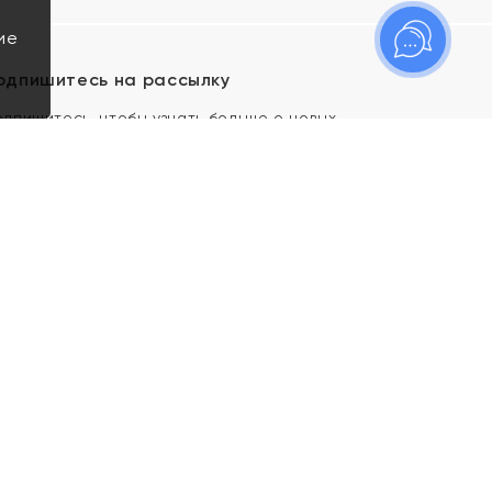
ие
одпишитесь на рассылку
одпишитесь, чтобы узнать больше о новых
оступлениях, новостях и спецпредложениях Яхонт!
Я даю свое согласие ИП Тишеновской О.А.
(ОГРНИП 321435000026563) и его
аффилированным лицам на обработку указанных
мной персональных данных на условиях
Политики
конфиденциальности