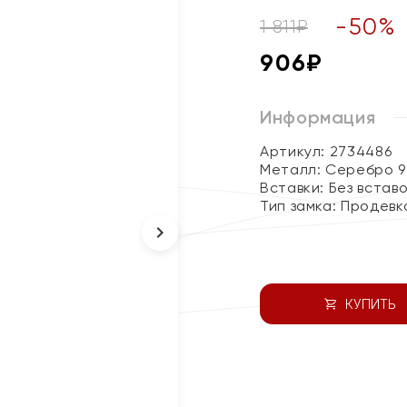
-
50
%
1 811
₽
906
₽
Информация
Артикул: 2734486
Металл:
Серебро 9
Вставки:
Без встав
Тип замка:
Продевк
КУПИТЬ