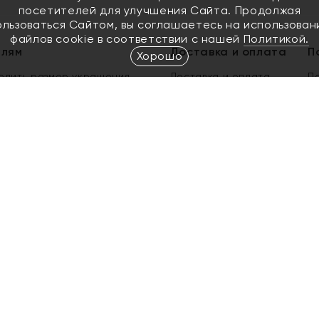
посетителей для улучшения Сайта. Продолжая
ользоваться Сайтом, вы соглашаетесь на использован
файлов cookie в соответствии с нашей
Политикой.
елям
Доставка и оплата
П
Хорошо
елить размер украшения
Доставка и оплата
П
п
обмен золота
ый подарочный сертификат
ользования Электронным
м сертификатом «Яхонт»