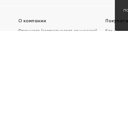
п
О компании
Покупат
Франшиза (коммерческая концессия)
Как опред
Карьера в ЯХОНТ
Акции
Контакты
Скупка и 
Магазины
Отзывы
Электронн
Правила п
подарочны