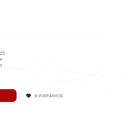
25
ок
а
В ИЗБРАННОЕ