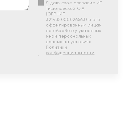
Я даю свое согласие ИП
Тишеновской О.А.
(ОГРНИП
321435000026563) и его
аффилированным лицам
на обработку указанных
мной персональных
данных на условиях
Политики
конфиденциальности