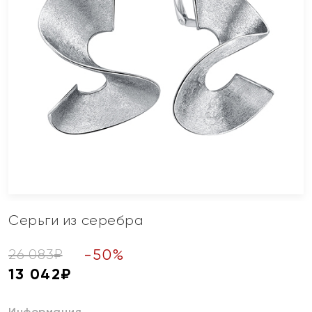
Серьги из серебра
-
50
%
26 083
₽
13 042
₽
Информация