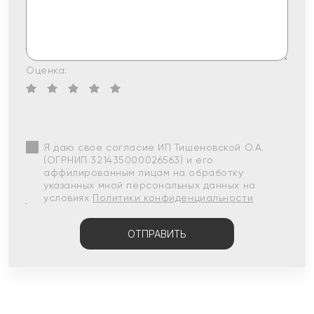
Оценка:
Я даю свое согласие ИП Тишеновской О.А.
(ОГРНИП 321435000026563) и его
аффилированным лицам на обработку
указанных мной персональных данных на
условиях
Политики конфиденциальности
ОТПРАВИТЬ