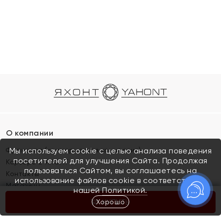
О компании
Франшиза (коммерческая концессия)
Мы используем cookie с целью анализа поведения
посетителей для улучшения Сайта. Продолжая
Карьера в ЯХОНТ
пользоваться Сайтом, вы соглашаетесь на
Контакты
использование файлов cookie в соответствии с
Магазины
нашей
Политикой.
Хорошо
КУПИТЬ
Покупателям