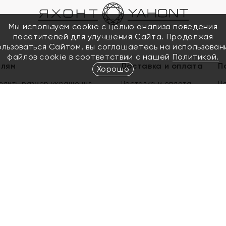
Мы используем cookie с целью анализа поведения
посетителей для улучшения Сайта. Продолжая
ользоваться Сайтом, вы соглашаетесь на использован
файлов cookie в соответствии с нашей
Политикой.
елям
Доставка и оплата
П
Хорошо
елить размер украшения
Доставка и оплата
П
п
обмен золота
ый подарочный сертификат
ользования Электронным
м сертификатом «Яхонт»