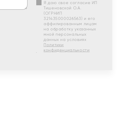
Я даю свое согласие ИП
Тишеновской О.А.
(ОГРНИП
321435000026563) и его
аффилированным лицам
на обработку указанных
мной персональных
данных на условиях
Политики
конфиденциальности