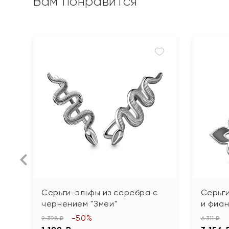
Вам понравится
Серьги-эльфы из серебра с
Серьги
чернением "Змеи"
и фиа
-50%
2 398 ₽
6 311 ₽