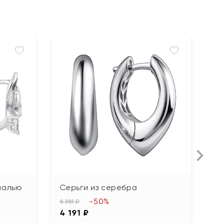
малью
Серьги из серебра
С
п
-50%
8 381 ₽
4 191 ₽
3 