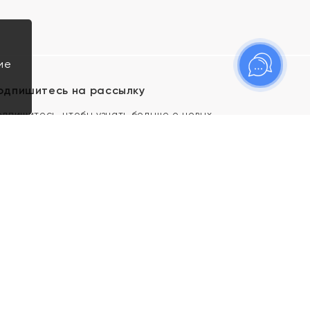
ие
одпишитесь на рассылку
одпишитесь, чтобы узнать больше о новых
оступлениях, новостях и спецпредложениях Яхонт!
Я даю свое согласие ИП Тишеновской О.А.
(ОГРНИП 321435000026563) и его
аффилированным лицам на обработку указанных
мной персональных данных на условиях
Политики