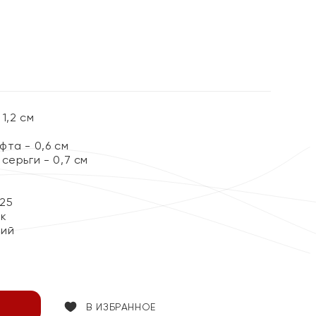
%
1,2 см
та - 0,6 см
серьги - 0,7 см
25
ок
кий
В ИЗБРАННОЕ