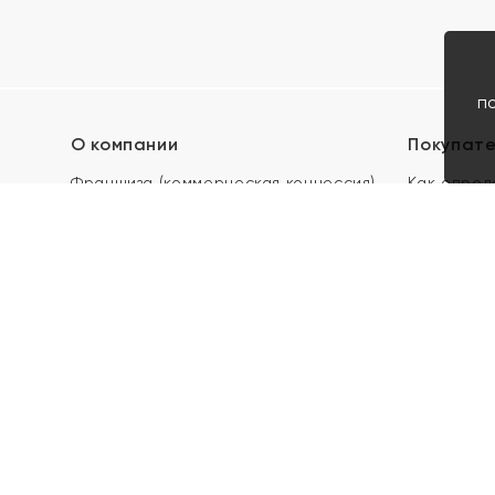
п
О компании
Покупат
Франшиза (коммерческая концессия)
Как опред
Карьера в ЯХОНТ
Акции
Контакты
Скупка и 
Магазины
Отзывы
Электронн
Правила п
подарочны