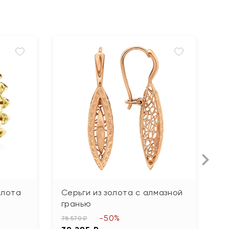
олота
Серьги из золота с алмазной
С
гранью
19
-50%
9
78 570 ₽