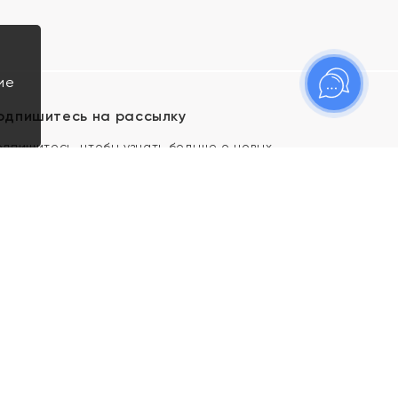
ие
одпишитесь на рассылку
одпишитесь, чтобы узнать больше о новых
оступлениях, новостях и спецпредложениях Яхонт!
Я даю свое согласие ИП Тишеновской О.А.
(ОГРНИП 321435000026563) и его
аффилированным лицам на обработку указанных
мной персональных данных на условиях
Политики