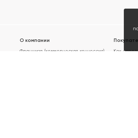
п
О компании
Покупат
Франшиза (коммерческая концессия)
Как опред
Карьера в ЯХОНТ
Акции
Контакты
Скупка и 
Магазины
Отзывы
Электронн
Правила п
подарочны