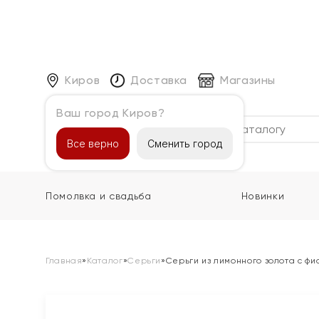
Киров
Доставка
Магазины
Ваш город Киров?
Каталог
Все верно
Сменить город
Помолвка и свадьба
Новинки
Главная
»
Каталог
»
Серьги
»
Серьги из лимонного золота с ф