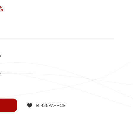
%
5
й
В ИЗБРАННОЕ