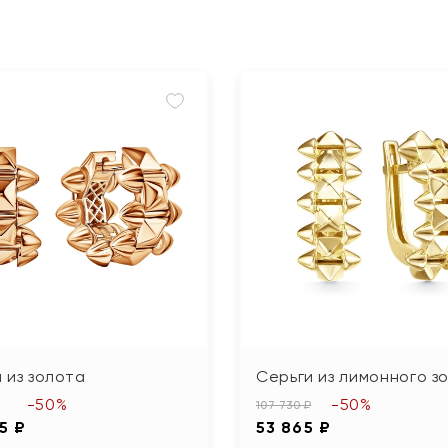
 из золота
Серьги из лимонного з
-50%
-50%
107 730 ₽
5 ₽
53 865 ₽