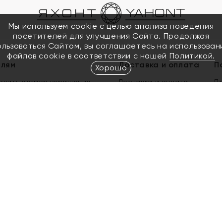
Мы используем cookie с целью анализа поведения
посетителей для улучшения Сайта. Продолжая
ользоваться Сайтом, вы соглашаетесь на использован
файлов cookie в соответствии с нашей
Политикой.
елям
Доставка и оплата
П
Хорошо
елить размер украшения
Доставка и оплата
П
п
обмен золота
ый подарочный сертификат
ользования Электронным
м сертификатом «Яхонт»