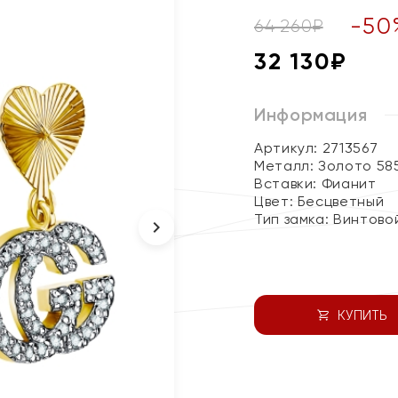
-
50
64 260
₽
32 130
₽
Информация
Артикул: 2713567
Металл:
Золото 58
Вставки:
Фианит
Цвет:
Бесцветный
Тип замка:
Винтово
КУПИТЬ