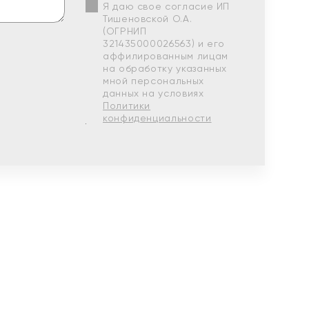
Я даю свое согласие ИП
Тишеновской О.А.
(ОГРНИП
321435000026563) и его
аффилированным лицам
на обработку указанных
мной персональных
данных на условиях
Политики
конфиденциальности