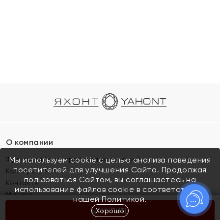
О компании
Франшиза (коммерческая концессия)
Мы используем cookie с целью анализа поведения
посетителей для улучшения Сайта. Продолжая
Карьера в ЯХОНТ
пользоваться Сайтом, вы соглашаетесь на
Контакты
использование файлов cookie в соответствии с
Магазины
нашей
Политикой.
Хорошо
КУПИТЬ
Покупателям