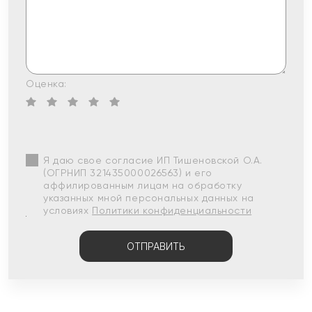
Оценка:
Я даю свое согласие ИП Тишеновской О.А.
(ОГРНИП 321435000026563) и его
аффилированным лицам на обработку
указанных мной персональных данных на
условиях
Политики конфиденциальности
ОТПРАВИТЬ