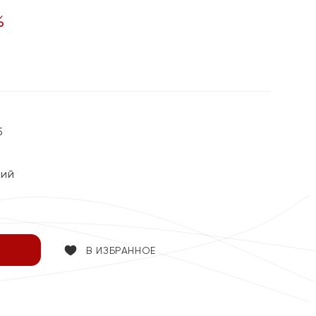
%
5
кий
В ИЗБРАННОЕ