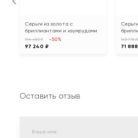
Серьги из золота с
Серьги
бриллиантами и изумрудами
брилл
-50%
194 480 ₽
143 775 ₽
97 240 ₽
71 888
Оставить отзыв
Ваше имя: