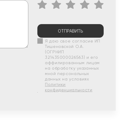
ОТПРАВИТЬ
Я даю свое согласие ИП
Тишеновской О.А.
(ОГРНИП
321435000026563) и его
аффилированным лицам
на обработку указанных
мной персональных
данных на условиях
Политики
конфиденциальности