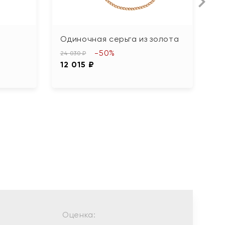
Л
Одиночная серьга из золота
С
-50%
24 030 ₽
27
12 015 ₽
1
Оценка: