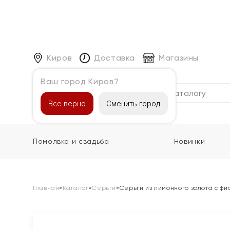
Киров
Доставка
Магазины
Ваш город Киров?
Каталог
Все верно
Сменить город
Помолвка и свадьба
Новинки
Главная
»
Каталог
»
Серьги
»
Серьги из лимонного золота с ф