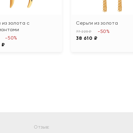
 из золота с
Серьги из золота
иантами
-50%
77 220 ₽
-50%
38 610 ₽
 ₽
Отзыв: