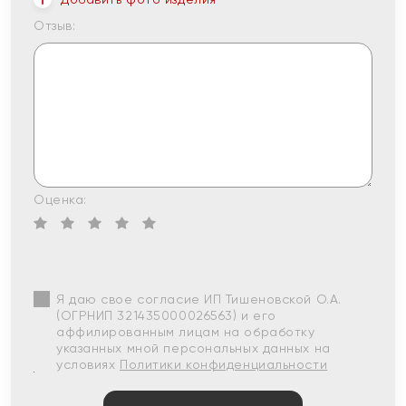
Отзыв:
Оценка:
Я даю свое согласие ИП Тишеновской О.А.
(ОГРНИП 321435000026563) и его
аффилированным лицам на обработку
указанных мной персональных данных на
условиях
Политики конфиденциальности