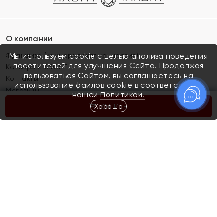
О компании
Франшиза (коммерческая концессия)
Мы используем cookie с целью анализа поведения
посетителей для улучшения Сайта. Продолжая
Карьера в ЯХОНТ
пользоваться Сайтом, вы соглашаетесь на
Контакты
использование файлов cookie в соответствии с
Магазины
нашей
Политикой.
Хорошо
КУПИТЬ
Покупателям
Как определить размер украшения
Киров
Акции
Магазины
Скупка и обмен золота
Отзывы
Электронный подарочный сертификат
Помолвка и свадьба
Правила пользования Электронным
Каталог
подарочным сертификатом «Яхонт»
Новинки