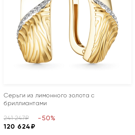
Серьги из лимонного золота с
бриллиантами
-
50
%
241 247
₽
120 624
₽