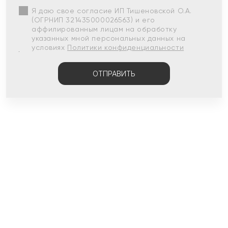
Я даю свое согласие ИП Тишеновской О.А.
(ОГРНИП 321435000026563) и его
аффилированным лицам на обработку
указанных мной персональных данных на
условиях
Политики конфиденциальности
ОТПРАВИТЬ